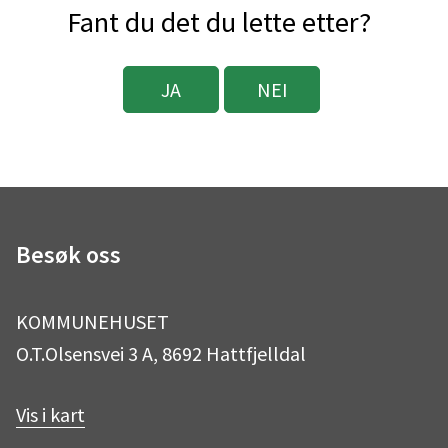
Fant du det du lette etter?
a
l
JA
NEI
k
o
m
m
Besøk oss
u
KOMMUNEHUSET
n
O.T.Olsensvei 3 A, 8692 Hattfjelldal
e
Vis i kart