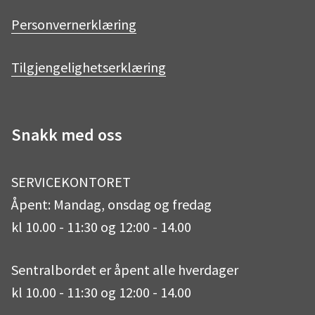
e
t
Personvernerklæring
b
a
Tilgjengelighetserklæring
o
g
Snakk med oss
o
r
SERVICEKONTORET
k
a
Åpent: Mandag, onsdag og fredag
kl 10.00 - 11:30 og 12:00 - 14.00
m
Sentralbordet er åpent alle hverdager
kl 10.00 - 11:30 og 12:00 - 14.00