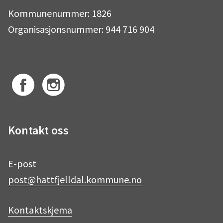
Kommunenummer: 1826
Organisasjonsnummer: 944 716 904
F
I
Kontakt oss
a
n
E-post
post@hattfjelldal.kommune.no
c
s
Kontaktskjema