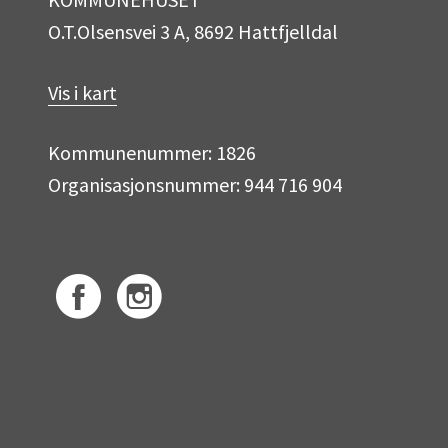
O.T.Olsensvei 3 A, 8692 Hattfjelldal
Vis i kart
Kommunenummer: 1826
Organisasjonsnummer: 944 716 904
F
I
a
n