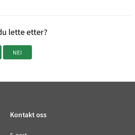
u lette etter?
NEI
Kontakt oss
E-post