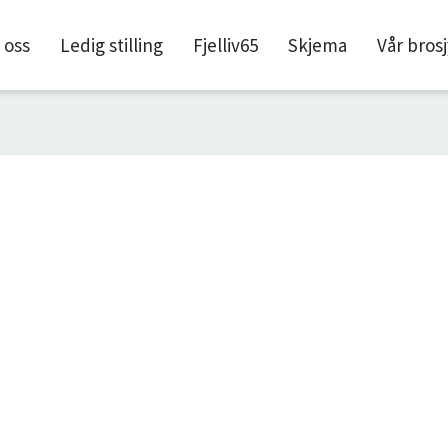
l
 oss
Ledig stilling
Fjelliv65
Skjema
Vår bros