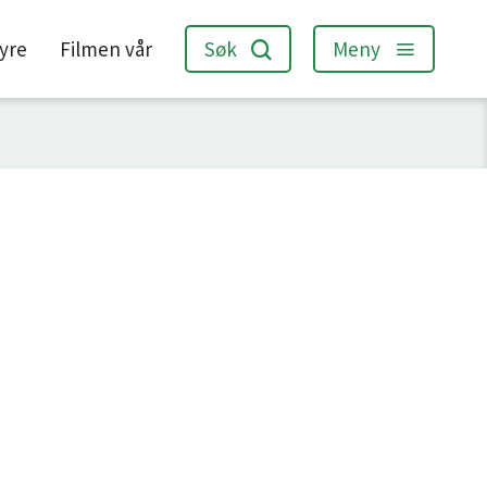
jyre
Filmen vår
Søk
Meny