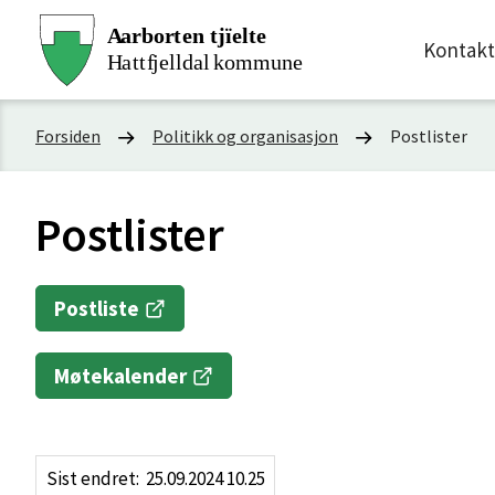
Hattfjellda
Kontakt
kommune
Du
Forsiden
Politikk og organisasjon
Postlister
er
Postlister
her:
Postliste
Møtekalender
Sist endret
25.09.2024 10.25