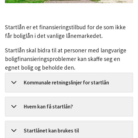
a
l
Startlån er et finansieringstilbud for de som ikke
k
får boliglån i det vanlige lånemarkedet.
o
Startlån skal bidra til at personer med langvarige
boligfinansieringsproblemer kan skaffe seg en
m
egnet bolig og beholde den.
m
Kommunale retningslinjer for startlån
u
n
Hvem kan få startlån?
e
Startlånet kan brukes til