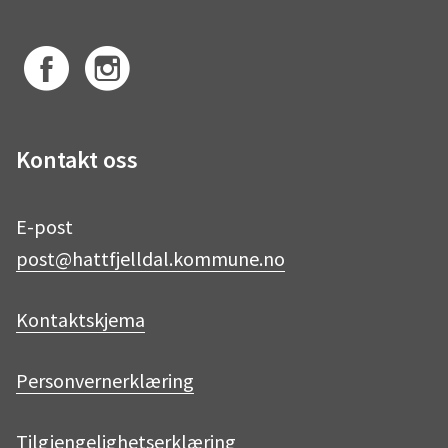
F
I
Kontakt oss
a
n
E-post
post@hattfjelldal.kommune.no
c
s
Kontaktskjema
e
t
Personvernerklæring
b
a
Tilgjengelighetserklæring