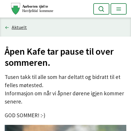
H
Søk
Meny
a
Du
Aktuelt
t
er
t
Åpen Kafe tar pause til over
her:
f
sommeren.
j
Tusen takk til alle som har deltatt og bidratt til et
e
felles møtested.
Informasjon om når vi åpner dørene igjen kommer
l
senere.
l
GOD SOMMER! :-)
d