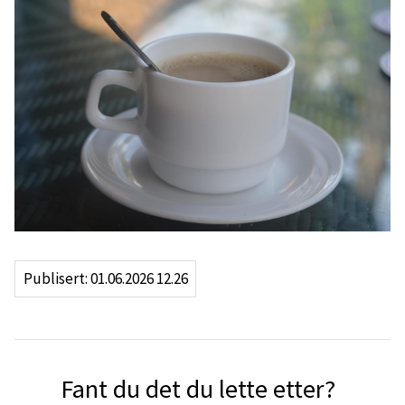
a
l
k
o
m
m
u
Publisert
01.06.2026 12.26
n
e
Fant du det du lette etter?