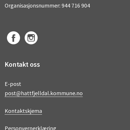
Organisasjonsnummer: 944 716 904
F
I
Kontakt oss
a
n
E-post
post@hattfjelldal.kommune.no
c
s
Kontaktskjema
e
t
Personvernerklæring