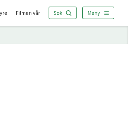
jyre
Filmen vår
Søk
Meny