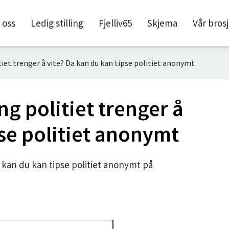
l
 oss
Ledig stilling
Fjelliv65
Skjema
Vår bros
itiet trenger å vite? Da kan du kan tipse politiet anonymt
ing politiet trenger å
pse politiet anonymt
Da kan du kan tipse politiet anonymt på