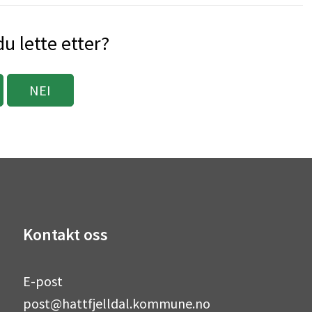
u lette etter?
NEI
Kontakt oss
E-post
post@hattfjelldal.kommune.no