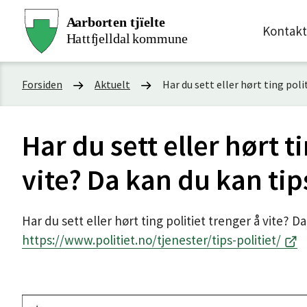
Hattfjellda
Kontakt
kommune
Du
Forsiden
Aktuelt
Har du sett eller hørt ting pol
er
Har du sett eller hørt t
her:
vite? Da kan du kan ti
Har du sett eller hørt ting politiet trenger å vite? 
https://www.politiet.no/tjenester/tips-politiet/